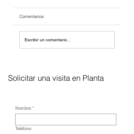
Comentarios
Escribir un comentario...
Controles de nivel para calderas
industriales: precisión, seguridad y
eficiencia para la industria en México
Solicitar una visita en Planta
Nombre
*
Teléfono