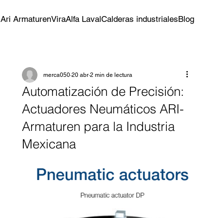
s
Ari Armaturen
Vira
Alfa Laval
Calderas industriales
Blog
merca050
20 abr
2 min de lectura
Automatización de Precisión:
Actuadores Neumáticos ARI-
Armaturen para la Industria
Mexicana