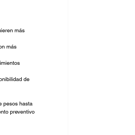
uieren más 
on más 
imientos 
nibilidad de 
e pesos hasta 
nto preventivo 