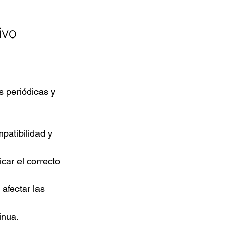
ivo
s periódicas y 
patibilidad y 
icar el correcto 
afectar las 
inua.