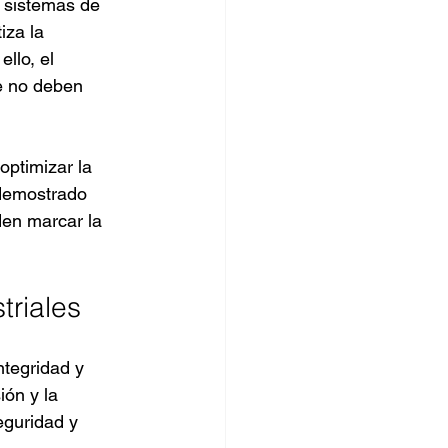
 sistemas de 
za la 
llo, el 
ue no deben 
ptimizar la 
 demostrado 
en marcar la 
triales
ntegridad y 
ión y la 
eguridad y 