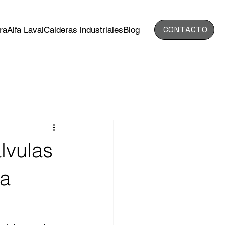
CONTACTO
ra
Alfa Laval
Calderas industriales
Blog
lvulas
ia