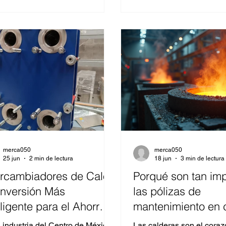
 al sistema de vapor, pérdida de
diseñadas para proteger 
encia, daños en los equipos,
procesos de sobrepresion
s no programados e incluso
asegurando un funcionam
os para el personal. Por ello,
seguro y eficiente.Caracte
ar con sistemas de control de
DestacadasDiseño Robus
 de alta precisión como los
válvulas ARI-Safe están f
rrollados por VIRA permite
con materiales de alta ca
orear el nivel del agua en t
garantizan durabilidad y r
en entornos
merca050
merca050
25 jun
2 min de lectura
18 jun
3 min de lectura
ercambiadores de Calor:
Porqué son tan im
Inversión Más
las pólizas de
eligente para el Ahorro
mantenimiento en 
rgético
 industria del Centro de México,
Las calderas son el cora