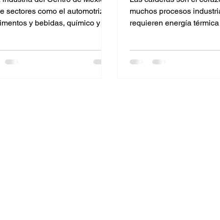
e sectores como el automotriz,
muchos procesos industri
limentos y bebidas, químico y
requieren energía térmica
acéutico compiten con
Mantenerlas en óptimas c
ndares globales, la optimización
es fundamental para garan
stos es vital. Uno de los pilares
seguridad, eficiencia y co
lograrlo es la eficiencia térmica.
de las operaciones. Por es
, ¿sabes exactamente cómo
pólizas de mantenimiento
ionan los intercambiadores de
calderas no son un gasto,
 para ahorro de energía y por
inversión estratégica que 
on la inversión más inteligente
producción y reduce costo
tu planta? El principio básico:
plazo. La función crítica de las
ilizar en lugar de desechar Un
calderas en la industria L
rcambiador de calor
generan vapor que se util