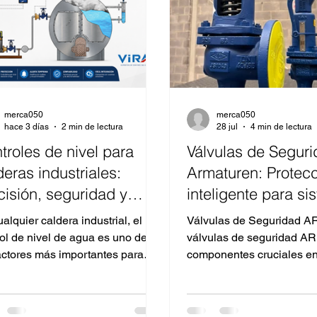
merca050
merca050
hace 3 días
2 min de lectura
28 jul
4 min de lectura
troles de nivel para
Válvulas de Segur
deras industriales:
Armaturen: Protec
cisión, seguridad y
inteligente para s
ciencia para la industria
de vapor industrial
alquier caldera industrial, el
Válvulas de Seguridad A
México
rol de nivel de agua es uno de
válvulas de seguridad AR
factores más importantes para
componentes cruciales en
ntizar una operación segura,
operación de calderas, re
iente y continua. Una medición
presión y sistemas de vapo
recta puede provocar arrastre de
en México. Estas válvulas