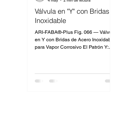
4 may
2 min de lectura
Válvula en "Y" con Bridas,
Inoxidable
ARI-FABA®-Plus Fig. 066 — Válvula
en Y con Bridas de Acero Inoxidable
para Vapor Corrosivo El Patrón Y:
Más Flujo, Menor Caída de Presión
La geometría es crucial en la
ingeniería de válvulas. Una válvula
de globo recta obliga al fluido a
cambiar de dirección 180°. En
cambio, el patrón en Y de la Fig. 069
reduce ese cambio a
aproximadamente 45°. Esto resulta
en menor caída de presión, mayor
coeficiente Kvs para el mismo
diámetro nominal y menor
turbulencia interna. Comparación