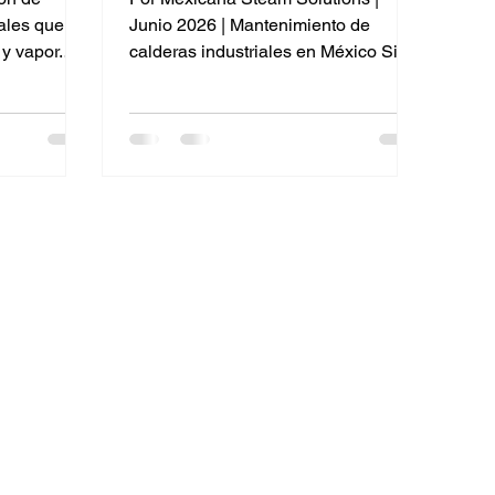
ales que
Junio 2026 | Mantenimiento de
 y vapor.
calderas industriales en México Si tu
ondiciones
planta industrial opera en México,
tizar la
sabes que la caldera no es solo un
ntinuidad
equipo más: es el corazón de tu
o, las
operación. Sin vapor, se detiene la
 en
producción. Sin mantenimiento, se
 sino una
detiene antes de lo que esperas. En
protege la
este artículo te explicamos por qué el
s a largo
mantenimiento de calderas
industriales es una decisión
as calderas
estratégica —no un gasto—, qué
iza en pro
riesgos corres si lo postpones, y
cómo un pr