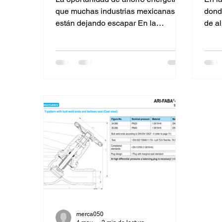
que muchas industrias mexicanas
dond
están dejando escapar En la
de a
industria mexicana, cada metro
farm
cúbico de gas natural, cada
está
kilogramo de vapor y cada kilowatt
de co
consumido representan un costo
para 
directo para la operación. Sin
Pero
embargo, miles de plantas continúan
func
desperdiciando una fuente de
calor
energía que ya pagaron al generar
qué s
vapor: el vapor flash. Cuando los
para 
condensados provenientes de un
Reut
proceso a alta presión se descargan
inte
hacia una presión menor, una
merca050