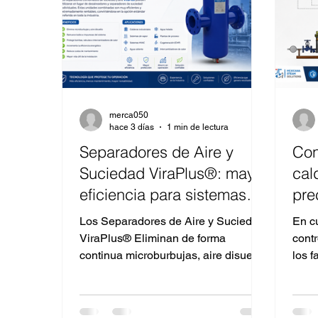
merca050
hace 3 días
1 min de lectura
Separadores de Aire y
Con
Suciedad ViraPlus®: mayor
cal
eficiencia para sistemas
pre
hidráulicos y de vapor
efi
Los Separadores de Aire y Suciedad
En cu
en 
ViraPlus® Eliminan de forma
cont
continua microburbujas, aire disuelto,
los 
lodos y partículas presentes en
gara
sistemas hidráulicos, redes de vapor,
efic
agua caliente, agua helada y HVAC.
incor