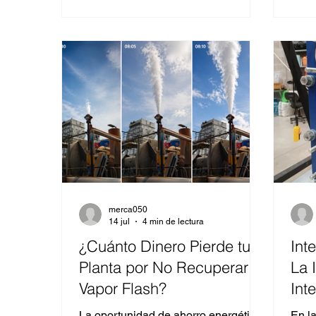
Al mantener los circuitos limpios,
agua
mejoran la transferencia térmica,
efici
reducen el consumo de energía y
paro
prolongan la vida útil de bombas,
riesg
válvulas, intercambiadores de calor y
cont
calderas. ¿Por qué instalar un
nivel
Separador ViraPlus®? La
desa
acumulación de aire y sedimentos
monit
provoca cav
merca050
14 jul
4 min de lectura
¿Cuánto Dinero Pierde tu
Int
Planta por No Recuperar el
La 
Vapor Flash?
Int
Ene
La oportunidad de ahorro energético
En la