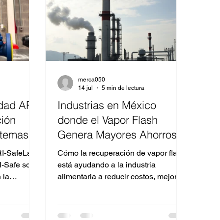
merca050
14 jul
5 min de lectura
idad ARI
Industrias en México
ción
donde el Vapor Flash
istemas
Genera Mayores Ahorros
es
RI-SafeLas
Cómo la recuperación de vapor flash
I-Safe son
está ayudando a la industria
 la
alimentaria a reducir costos, mejorar
cipientes a
la eficiencia energética y disminuir
r industrial
emisiones de CO₂ En un entorno
 están
donde la competitividad de la