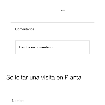
Comentarios
Escribir un comentario...
Controles de nivel para calderas
industriales: precisión, seguridad y
eficiencia para la industria en México
Solicitar una visita en Planta
Nombre
*