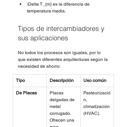
\Delta T_{m} es la diferencia de 
temperatura media.
Tipos de intercambiadores y 
sus aplicaciones
No todos los procesos son iguales, por lo 
que existen diferentes arquitecturas según la 
necesidad de ahorro:
Tipo
Descripción
Uso común
De Placas
Placas 
Pasteurizació
delgadas de 
n, 
metal 
climatización 
corrugado. 
(HVAC).
Ofrecen una 
gran 