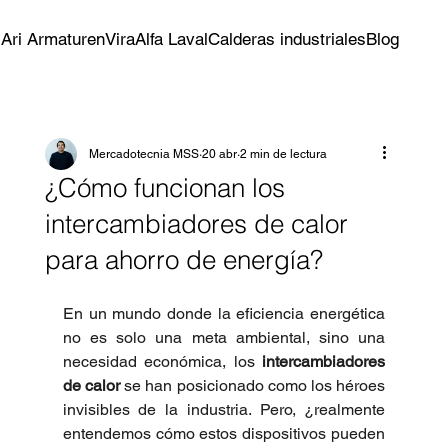
s
Ari Armaturen
Vira
Alfa Laval
Calderas industriales
Blog
Mercadotecnia MSS
20 abr
2 min de lectura
¿Cómo funcionan los
intercambiadores de calor
para ahorro de energía?
En un mundo donde la eficiencia energética 
no es solo una meta ambiental, sino una 
necesidad económica, los 
intercambiadores 
de calor
 se han posicionado como los héroes 
invisibles de la industria. Pero, ¿realmente 
entendemos cómo estos dispositivos pueden 