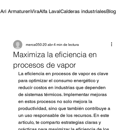
s
Ari Armaturen
Vira
Alfa Laval
Calderas industriales
Blog
merca050
20 abr
4 min de lectura
Maximiza la eficiencia en
procesos de vapor
La eficiencia en procesos de vapor es clave 
para optimizar el consumo energético y 
reducir costos en industrias que dependen 
de sistemas térmicos. Implementar mejoras 
en estos procesos no solo mejora la 
productividad, sino que también contribuye a 
un uso responsable de los recursos. En este 
artículo, te comparto estrategias claras y 
prácticas para maximizar la eficiencia de los 