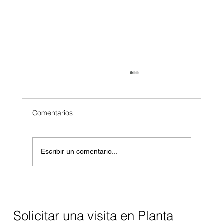
Comentarios
Escribir un comentario...
Controles de nivel para calderas
industriales: precisión, seguridad y
eficiencia para la industria en México
Solicitar una visita en Planta